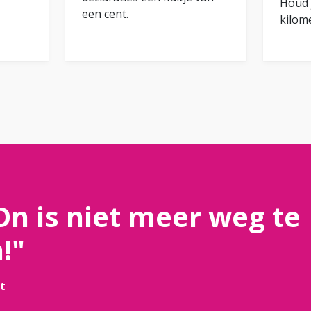
Houd 
een cent.
kilome
On is niet meer weg te
!"
t