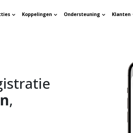
cties
Koppelingen
Ondersteuning
Klanten
istratie
en
,