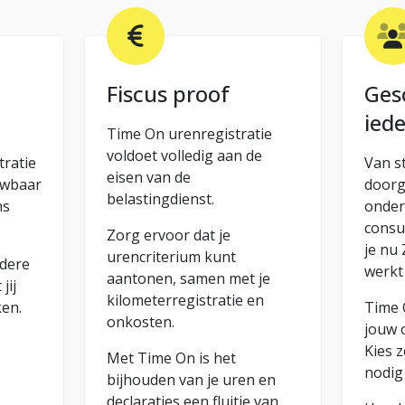
Fiscus proof
Ges
ied
Time On urenregistratie
voldoet volledig aan de
tratie
Van st
eisen van de
uwbaar
doorg
belastingdienst.
ns
onder
consul
Zorg ervoor dat je
je nu 
urencriterium kunt
rdere
werkt
aantonen, samen met je
jij
kilometerregistratie en
ken.
Time 
onkosten.
jouw 
Kies z
Met Time On is het
nodig
bijhouden van je uren en
declaraties een fluitje van