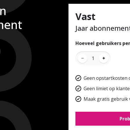
n
Vast
ment
Jaar abonnemen
Hoeveel gebruikers per
1
Geen opstartkosten 
Geen limiet op klant
Maak gratis gebruik 
Prob