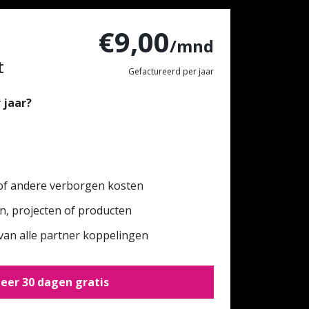
€9,00
/mnd
t
Gefactureerd per jaar
 jaar?
of andere verborgen kosten
en, projecten of producten
van alle partner koppelingen
eer 30 dagen gratis