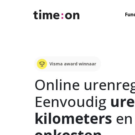
Fun
Visma award winnaar
Online urenreg
Eenvoudig
ur
kilometers
en