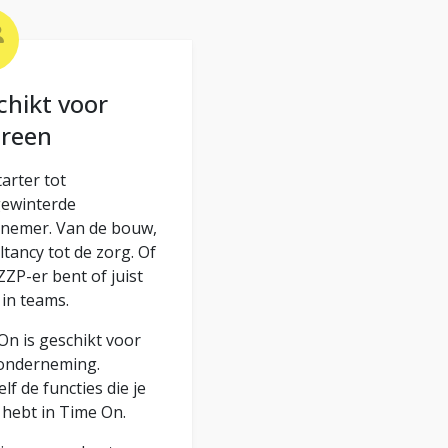
chikt voor
ereen
arter tot
ewinterde
nemer. Van de bouw,
tancy tot de zorg. Of
ZZP-er bent of juist
 in teams.
On is geschikt voor
onderneming.
elf de functies die je
 hebt in Time On.